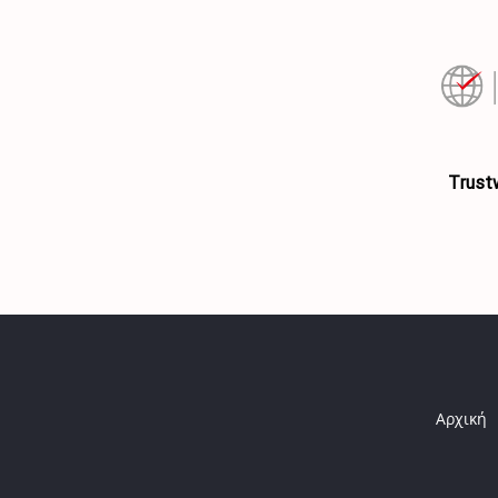
Τrust
Αρχική