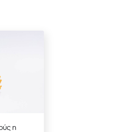
ούς η