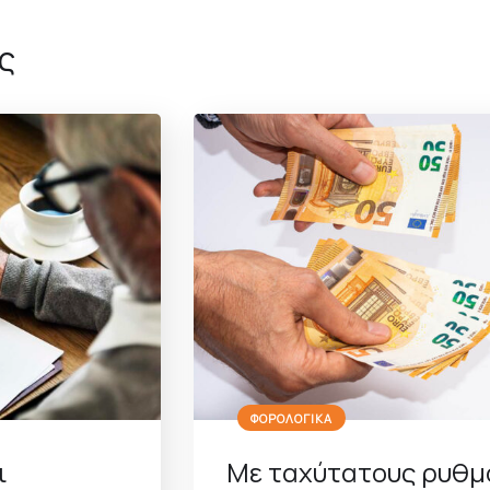
ς
ΦΟΡΟΛΟΓΙΚΑ
ι
Με ταχύτατους ρυθμ