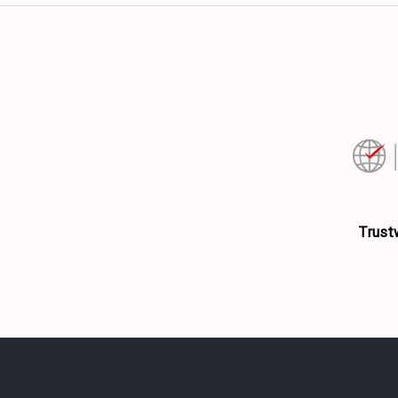
Τrust