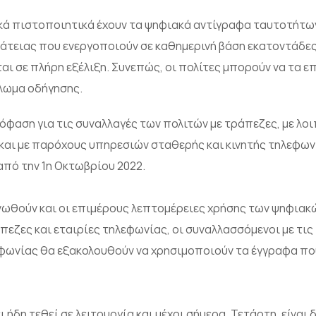
σικά πιστοποιητικά έχουν τα ψηφιακά αντίγραφα ταυτοτήτ
ράτειας που ενεργοποιούν σε καθημερινή βάση εκατοντάδες 
αι σε πλήρη εξέλιξη. Συνεπώς, οι πολίτες μπορούν να τα επ
πλωμα οδήγησης.
όφαση για τις συναλλαγές των πολιτών με τράπεζες, με λο
αι με παρόχους υπηρεσιών σταθερής και κινητής τηλεφων
πό την 1η Οκτωβρίου 2022.
νωθούν και οι επιμέρους λεπτομέρειες χρήσης των ψηφια
εζες και εταιρίες τηλεφωνίας, οι συναλλασσόμενοι με τις 
λεφωνίας θα εξακολουθούν να χρησιμοποιούν τα έγγραφα πο
ήδη τεθεί σε λειτουργία και μέχρι σήμερα, Τετάρτη, είναι 