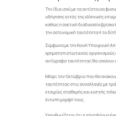
Την ίδια ισχύ με τα αντίστοιχα φυ
οδήγησης εντός της ελληνικής επικ
καθώς η σχετική διαδικασία βρίσκετ
την αστυνομική ταυτότητα ή το δί
Σύμφωνα με την Κοινή Υπουργική Απ
χρηματοπιστωτικούς οργανισμούς κ
αντίγραφα ταυτότητας θα ισχύουν α
Μέχρι τον Οκτώβριο που θα ανακοι
ταυτότητας στις συναλλαγές με τράπ
εταιρίες σταθερής και κινητής τη
έντυπη μορφή τους.
Υπενθυμίζεται ότι η πλατφόρμα έχει 