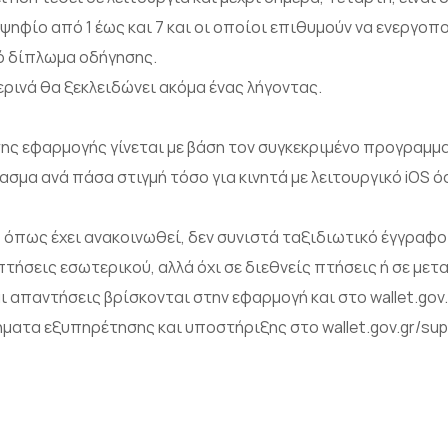
ψηφίο από 1 έως και 7 και οι οποίοι επιθυμούν να ενεργο
ό δίπλωμα οδήγησης.
ρινά θα ξεκλειδώνει ακόμα ένας λήγοντας.
της εφαρμογής γίνεται με βάση τον συγκεκριμένο προγραμμ
ασμα ανά πάσα στιγμή τόσο για κινητά με λειτουργικό iOS όσ
όπως έχει ανακοινωθεί, δεν συνιστά ταξιδιωτικό έγγραφο.
τήσεις εσωτερικού, αλλά όχι σε διεθνείς πτήσεις ή σε μετα
ι απαντήσεις βρίσκονται στην εφαρμογή και στο wallet.gov.g
ματα εξυπηρέτησης και υποστήριξης στο wallet.gov.gr/sup