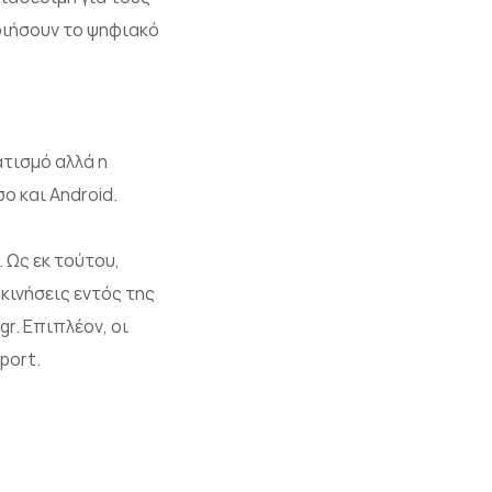
ποιήσουν το ψηφιακό
ατισμό αλλά η
ο και Android.
 Ως εκ τούτου,
κινήσεις εντός της
r. Επιπλέον, οι
port.