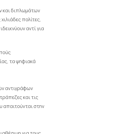
ων και διπλωμάτων
χιλιάδες πολίτες,
ιδεικνύουν αντί για
ιπούς
ίας, τα ψηφιακά
κών αντιγράφων
τράπεζες και τις
υ απαιτούνται στην
διαθέσιμη για τους