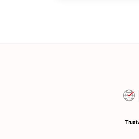
Τrust