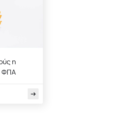
ούς η
ι ΦΠΑ