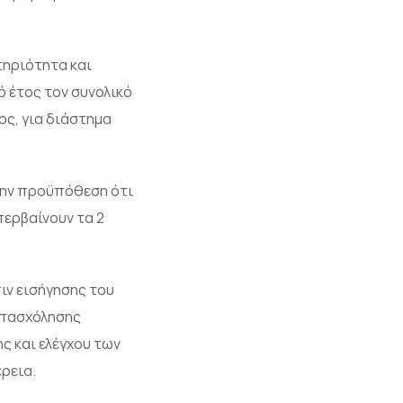
τηριότητα και
 έτος τον συνολικό
ς, για διάστημα
την προϋπόθεση ότι
περβαίνουν τα 2
ιν εισήγησης του
απασχόλησης
ς και ελέγχου των
ρεια.