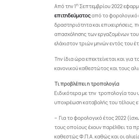
η
Από την 1
Σεπτεμβρίου 2022 εφαρμ
επιτηδεύματος
από το φορολογικό 
δραστηριότητα και επιχειρήσεις, π
απασχόλησης των εργαζομένων τους,
ελάχιστον τριών μηνών εντός του έ
Την ίδια ώρα επεκτείνεται και για 
κανονικού καθεστώτος και τους αλι
Τι προβλέπει η τροπολογία
Ειδικότερα με την τροπολογία του
υποχρέωση καταβολής του τέλους 
– Για το φορολογικό έτος 2022 (ίσχ
τους οποίους έχουν παρέλθει τα πρ
καθεστώς Φ.Π.Α. καθώς και οι αλιεί