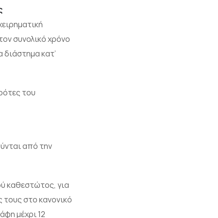
ς
χειρηματική
τον συνολικό χρόνο
α διάστημα κατ’
ρότες του
ύνται από την
κού καθεστώτος, για
ς τους στο κανονικό
άφη μέχρι 12