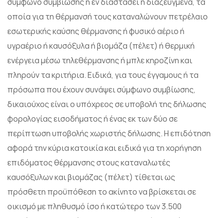
σύμφωνο συμβίωσης ή εν διαστάσει ή διαζευγμένα, τα
οποία για τη θέρμανσή τους καταναλώνουν πετρέλαιο
εσωτερικής καύσης θέρμανσης ή φυσικό αέριο ή
υγραέριο ή καυσόξυλα ή βιομάζα (πέλετ) ή θερμική
ενέργεια μέσω τηλεθέρμανσης ή μπλε κηροζίνη και
πληρούν τα κριτήρια. Ειδικά, για τους έγγαμους ή τα
πρόσωπα που έχουν συνάψει σύμφωνο συμβίωσης,
δικαιούχος είναι ο υπόχρεος σε υποβολή της δήλωσης
φορολογίας εισοδήματος ή ένας εκ των δύο σε
περίπτωση υποβολής χωριστής δήλωσης. Η επιδότηση
αφορά την κύρια κατοικία και ειδικά για τη χορήγηση
επιδόματος θέρμανσης στους καταναλωτές
καυσόξυλων και βιομάζας (πέλετ) τίθεται ως
πρόσθετη προϋπόθεση το ακίνητο να βρίσκεται σε
οικισμό με πληθυσμό ίσο ή κατώτερο των 3.500